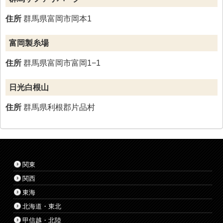
住所
群馬県富岡市岡本1
富岡製糸場
住所
群馬県富岡市富岡1−1
日光白根山
住所
群馬県利根郡片品村
関東
関西
東海
北海道・東北
甲信越・北陸