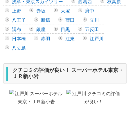
浅草・東京スカイツリー
西葛西
秋葉原
上野
赤坂
大塚
府中
八王子
新橋
蒲田
立川
調布
銀座
目黒
五反田
日本橋
赤羽
江東
江戸川
八丈島
クチコミの評価が良い！ スーパーホテル東京・
ＪＲ新小岩