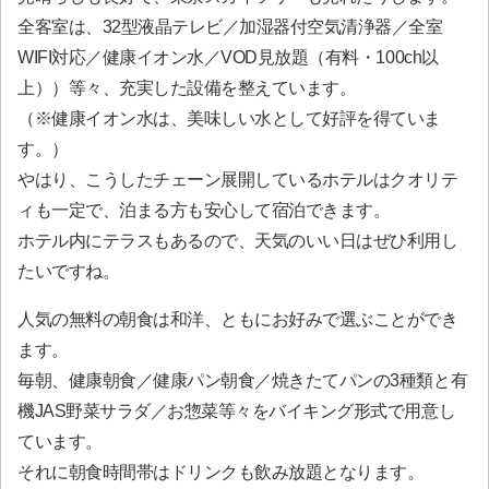
全客室は、32型液晶テレビ／加湿器付空気清浄器／全室
WIFI対応／健康イオン水／VOD見放題（有料・100ch以
上））等々、充実した設備を整えています。
（※健康イオン水は、美味しい水として好評を得ていま
す。）
やはり、こうしたチェーン展開しているホテルはクオリテ
ィも一定で、泊まる方も安心して宿泊できます。
ホテル内にテラスもあるので、天気のいい日はぜひ利用し
たいですね。
人気の無料の朝食は和洋、ともにお好みで選ぶことができ
ます。
毎朝、健康朝食／健康パン朝食／焼きたてパンの3種類と有
機JAS野菜サラダ／お惣菜等々をバイキング形式で用意し
ています。
それに朝食時間帯はドリンクも飲み放題となります。