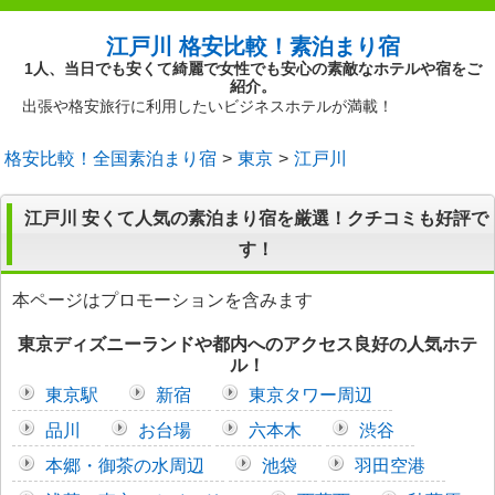
江戸川 格安比較！素泊まり宿
1人、当日でも安くて綺麗で女性でも安心の素敵なホテルや宿をご
紹介。
出張や格安旅行に利用したいビジネスホテルが満載！
格安比較！全国素泊まり宿
東京
江戸川
江戸川 安くて人気の素泊まり宿を厳選！クチコミも好評で
す！
本ページはプロモーションを含みます
東京ディズニーランドや都内へのアクセス良好の人気ホテ
ル！
東京駅
新宿
東京タワー周辺
品川
お台場
六本木
渋谷
本郷・御茶の水周辺
池袋
羽田空港