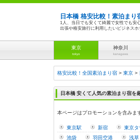
日本橋 格安比較！素泊まり
1人、当日でも安くて綺麗で女性でも安
出張や格安旅行に利用したいビジネスホ
東京
神奈川
tokyo
kanagawa
格安比較！全国素泊まり宿
東京
日本橋 安くて人気の素泊まり宿を
本ページはプロモーションを含みま
東京駅
新宿
東京タ
池袋
羽田空港
浅草