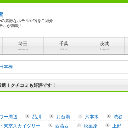
宿
心の素敵なホテルや宿をご紹介。
テルが満載！
埼玉
千葉
茨城
saitama
chiba
ibaraki
日本橋
厳選！クチコミも好評です！
す
ワー周辺
品川
お台場
六本木
渋谷
・東京スカイツリー
西葛西
秋葉原
上野