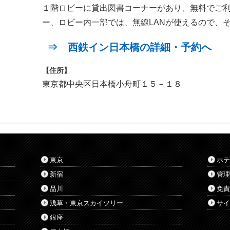
１階ロビーに貸出図書コーナーがあり、無料でご
ー、ロビー内一部では、無線LANが使えるので、
⇒ 西鉄イン日本橋の詳細・予約へ
【住所】
東京都中央区日本橋小舟町１５－１８
東京
ホテ
新宿
管理
品川
免責
浅草・東京スカイツリー
サイ
銀座