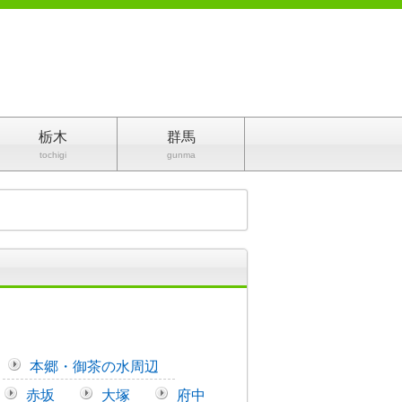
栃木
群馬
tochigi
gunma
本郷・御茶の水周辺
赤坂
大塚
府中