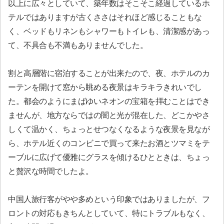
以上に広々としていて、築年数はそこそこ経過しているホ
テルではありますが古くささはそれほど感じることもな
く、ベッドもリネンもシャワーもトイレも、清潔感があっ
て、不具合も不満もありませんでした。
割と高層階に宿泊することが出来たので、夜、ホテルのカ
ーテンを開けて窓から眺める夜景はキラキラきれいでし
た。都会のようにまばゆいネオンの宝箱を拝むことはでき
ませんが、地方ならではの闇と光が混在した、どこかやさ
しくて温かく、ちょっとせつなくなるような夜景を見なが
ら、ホテル近くのコンビニで買って来たお酒とツマミをテ
ーブルに広げて優雅にグラスを傾けるひとときは、ちょっ
と贅沢な時間でしたよ。
中国人旅行客がやや多めという印象ではありましたが、フ
ロントの対応もきちんとしていて、特にトラブルもなく、