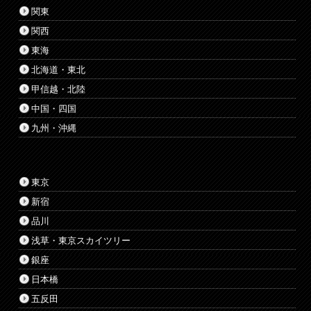
関東
関西
東海
北海道・東北
甲信越・北陸
中国・四国
九州・沖縄
東京
新宿
品川
浅草・東京スカイツリー
銀座
日本橋
五反田