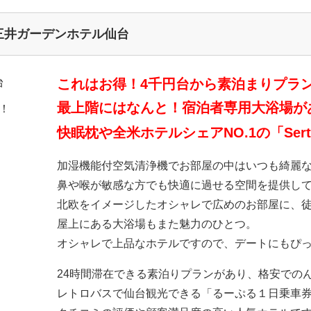
三井ガーデンホテル仙台
これはお得！4千円台から素泊まりプラ
最上階にはなんと！宿泊者専用大浴場が
快眠枕や全米ホテルシェアNO.1の「Ser
加湿機能付空気清浄機でお部屋の中はいつも綺麗
鼻や喉が敏感な方でも快適に過せる空間を提供し
北欧をイメージしたオシャレで広めのお部屋に、
屋上にある大浴場もまた魅力のひとつ。
オシャレで上品なホテルですので、デートにもぴ
24時間滞在できる素泊りプランがあり、格安での
レトロバスで仙台観光できる「るーぷる１日乗車券