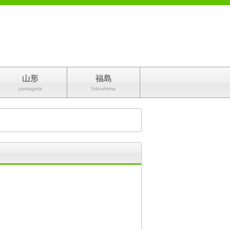
山形
福島
yamagata
fukushima