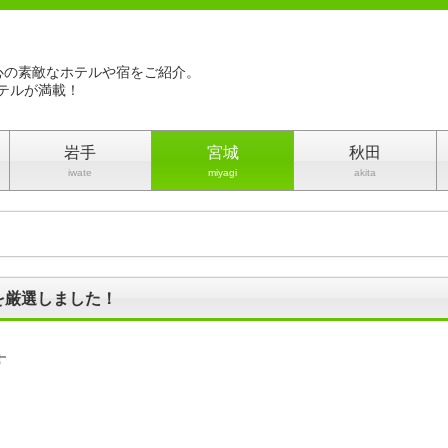
心の素敵なホテルや宿をご紹介。
テルが満載！
岩手
宮城
秋田
iwate
miyagi
akita
を厳選しました！
す