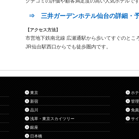
クチコミの評価や顧客満足度の高い人気ホテルで
⇒ 三井ガーデンホテル仙台の詳細・
【アクセス方法】
市営地下鉄南北線 広瀬通駅から歩いてすぐのとこ
JR仙台駅西口からでも徒歩圏内です。
東京
ホテ
新宿
管理
品川
免責
浅草・東京スカイツリー
サイ
銀座
日本橋