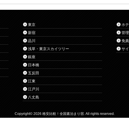
東京
ホテ
新宿
管理
品川
免責
浅草・東京スカイツリー
サイ
銀座
日本橋
五反田
江東
江戸川
八丈島
Copyright© 2026
格安比較！全国素泊まり宿
. All rights reserved.