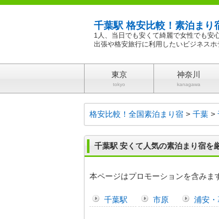
千葉駅 格安比較！素泊まり
1人、当日でも安くて綺麗で女性でも安
出張や格安旅行に利用したいビジネスホ
東京
神奈川
tokyo
kanagawa
格安比較！全国素泊まり宿
千葉
千葉駅 安くて人気の素泊まり宿を
本ページはプロモーションを含みま
千葉駅
市原
浦安・