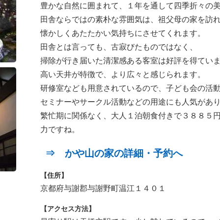
豊かな自然に囲まれて、１年を通して四季折々の
田舎ならではの素朴な雰囲気は、祖父母の家を訪
懐かしくあたたかい気持ちにさせてくれます。
田舎とは言っても、古寂びたものではなく、
掃除が行き届いた清潔感ある客室は好評を得てい
高い天井が特徴で、より広々と感じられます。
研修室なども用意されているので、子ども会の活
セミナーやサークル活動などの用途にも人気があ
繁忙期に関係なく、大人１泊朝食付きで３８８５
力ですね。
⇒ かや山の家の詳細・予約へ
【住所】
京都府与謝郡与謝野町温江１４０１
【アクセス方法】