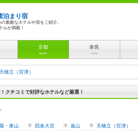
素泊まり宿
心の素敵なホテルや宿をご紹介。
テルが満載！
京都
奈良
kyoto
nara
天橋立（宮津）
宿！クチコミで好評なホテルなど厳選！
す
園・東山
四条大宮
嵐山
天橋立（宮津）