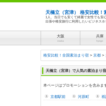
天橋立（宮津） 格安比較！
1人、当日でも安くて綺麗で女性でも安
出張や格安旅行に利用したいビジネスホ
大阪
兵庫
osaka
hyogo
格安比較！全国素泊まり宿
京都
天橋立（宮津）で人気の素泊まり
本ページはプロモーションを含みま
京都駅前
河原町
祇