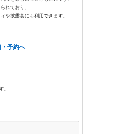
えられており、
ティや披露宴にも利用できます。
。
細・予約へ
す。
）